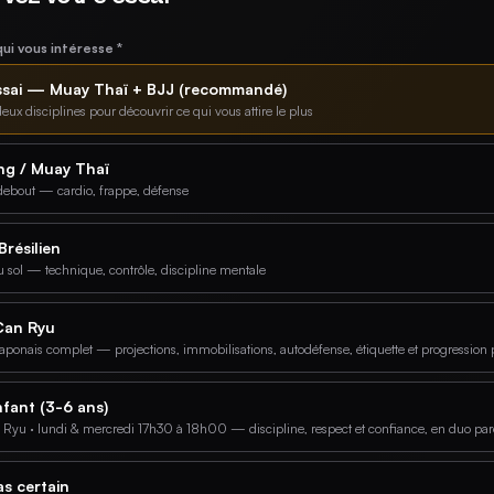
i vous intéresse *
ssai — Muay Thaï + BJJ (recommandé)
eux disciplines pour découvrir ce qui vous attire le plus
ng / Muay Thaï
l debout — cardio, frappe, défense
Brésilien
 sol — technique, contrôle, discipline mentale
 Can Ryu
 japonais complet — projections, immobilisations, autodéfense, étiquette et progression 
fant (3-6 ans)
n Ryu · lundi & mercredi 17h30 à 18h00 — discipline, respect et confiance, en duo pa
as certain