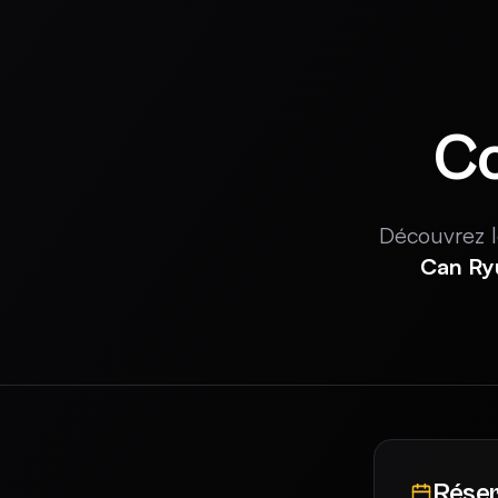
Co
Découvrez 
Can Ry
Réser