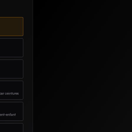
par ceintures
rent-enfant