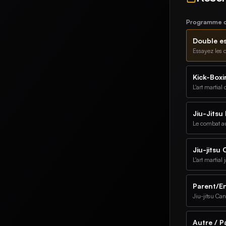
Programme qu
Double e
Essayez les d
Kick-Boxi
L'art martia
Jiu-Jitsu 
Le combat au
Jiu-jitsu
L'art martial
Parent/En
Jiu-jitsu Ca
Autre / P