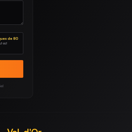
iques de 80
t est
iel
Val-d'Or