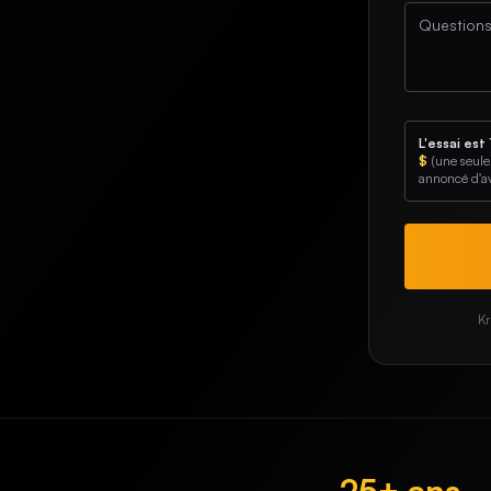
L'essai est
$
(une seule f
annoncé d'a
Kr
25+ ans