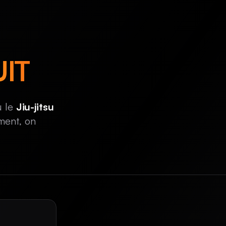
IT
 le
Jiu-jitsu
ement, on