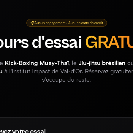
Aucun engagement · Aucune carte de crédit
urs d'essai
GRATU
le
Kick-Boxing Muay-Thaï
, le
Jiu-jitsu brésilien
ou
u
à l'Institut Impact de Val-d'Or. Réservez gratuit
s'occupe du reste.
vez votre essai